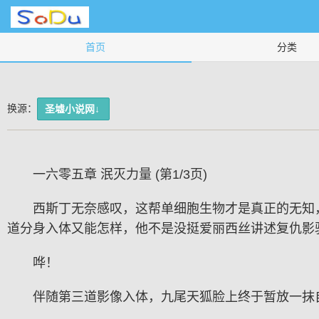
首页
分类
换源：
圣墟小说网↓
一六零五章 泯灭力量 (第1/3页)
西斯丁无奈感叹，这帮单细胞生物才是真正的无知
道分身入体又能怎样，他不是没挺爱丽西丝讲述复仇影
哗！
伴随第三道影像入体，九尾天狐脸上终于暂放一抹