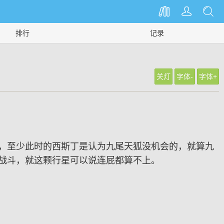
排行
记录
关灯
字体-
字体+
，至少此时的西斯丁是认为九尾天狐没机会的，就算九
战斗，就这颗行星可以说连屁都算不上。