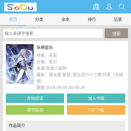
首页
分类
全本
排行
记录
纵横星际
作者：
无双
分类：
玄幻
来源:
圣墟小说网
最新：
第五篇 星域_第五百六十三章 好奇（大结
局）
更新:2018-08-05 00:48:28
开始阅读
加入书架
章节目录
TXT下载
作品简介