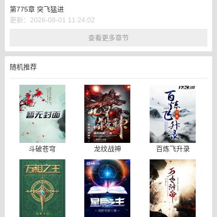
第775章 突飞猛进
更新：2026-08-01 11:24:02
查看更多章节
随机推荐
斗破苍穹
龙纹战神
百炼飞升录