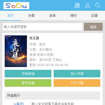
首页
分类
全本
排行
记录
夜无疆
作者：
辰东
分类：
玄幻魔法
来源:
圣墟小说网
最新：
第780章 万神山
更新:2026-08-06 08:46:00
开始阅读
加入书架
章节目录
TXT下载
作品简介
[+展开]
那一天太阳落下再也没有升起……