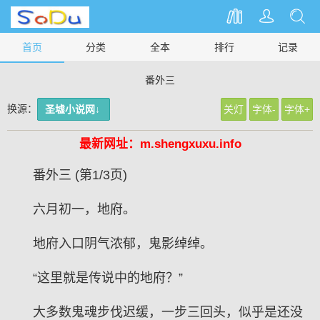
首页
分类
全本
排行
记录
番外三
换源：
圣墟小说网↓
关灯
字体-
字体+
最新网址：m.shengxuxu.info
番外三 (第1/3页)
六月初一，地府。
地府入口阴气浓郁，鬼影绰绰。
“这里就是传说中的地府？”
大多数鬼魂步伐迟缓，一步三回头，似乎是还没