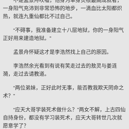
不是孟景舟吹嘘，他身为单身灵根最高成就者，
一身阳气充沛到非常恐怖的地步，一滴血比太阳都炽
热，就连九重仙都比不过自己。
“不碍事，我准备建立十八层地狱，你的一身阳气
正好用来建造地狱。”
孟景舟怀疑这才是李浩然找上自己的原因。
李浩然余光看到有说有笑走过去的敖灵与姜涟
漪，走过去请教道。
“两位弟妹，正好此时无事，能否教我欺天罔命之
术？”
“应天大哥学装死术做什么？”两女不解，上古四仙
自持身份，都没有学习装死术，应天大哥转世几次就
愿意学了？